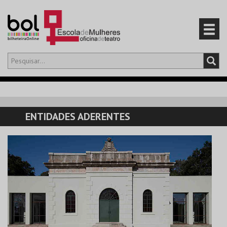
Olá,
iniciar sessão
PT
0
CARRINHO
ENTIDADES ADERENTES
EVENTOS
CARTÕES
PRODUTOS