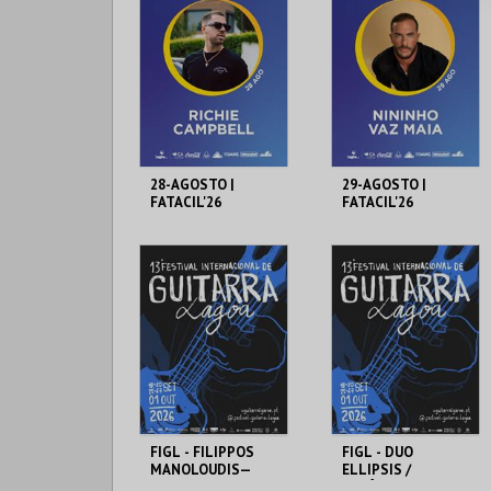
EXPOSIÇÕES
EXPOSIÇÕES
MAIS INFO
MAIS INFO
COMPRAR
COMPRAR
28-AGOSTO |
29-AGOSTO |
FATACIL'26
FATACIL'26
PARQ. FEIRAS E
PARQ. FEIRAS E
EXPOSIÇÕES
EXPOSIÇÕES
MAIS INFO
MAIS INFO
COMPRAR
COMPRAR
FIGL - FILIPPOS
FIGL - DUO
MANOLOUDIS—
ELLIPSIS /
CARREIRO /
SEBÁSTIAN