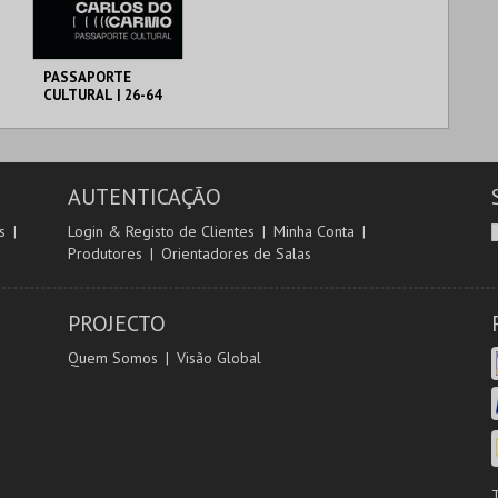
PASSAPORTE
CULTURAL | 26-64
ANOS
MUNICÍPIO DE
LAGOA
26-64 ANOS
AUTENTICAÇÃO
MAIS INFO
s
Login & Registo de Clientes
Minha Conta
Produtores
Orientadores de Salas
COMPRAR
PROJECTO
Quem Somos
Visão Global