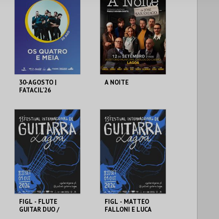
EXPOSIÇÕES
EXPOSIÇÕES
MAIS INFO
MAIS INFO
COMPRAR
COMPRAR
30-AGOSTO |
A NOITE
FATACIL'26
PARQ. FEIRAS E
AUDITÓRIO CARLOS
EXPOSIÇÕES
DO CARMO
MAIS INFO
MAIS INFO
COMPRAR
COMPRAR
FIGL - FLUTE
FIGL - MATTEO
GUITAR DUO /
FALLONI E LUCA
FRANCESCO
LUCINI /