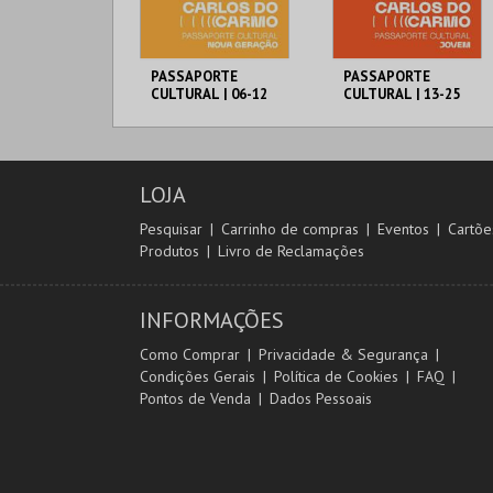
PASSAPORTE
PASSAPORTE
CULTURAL | 06-12
CULTURAL | 13-25
ANOS
ANOS
MUNICÍPIO DE
MUNICÍPIO DE
LAGOA
LAGOA
06-12 ANOS
13-25 ANOS
LOJA
MAIS INFO
MAIS INFO
Pesquisar
Carrinho de compras
Eventos
Cartõe
Produtos
Livro de Reclamações
COMPRAR
COMPRAR
INFORMAÇÕES
Como Comprar
Privacidade & Segurança
Condições Gerais
Política de Cookies
FAQ
Pontos de Venda
Dados Pessoais