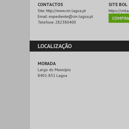
CONTACTOS
SITE BOL
Site:
http://www.cm-lagoa.pt
https://cmla
Email:
expediente@cm-lagoa.pt
COMPRA
Telefone:
282380400
LOCALIZAÇÃO
MORADA
Largo do Município 

8401-851 Lagoa