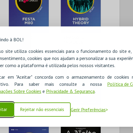
22-AGOSTO |
23-AGOSTO |
indo à BOL!
FATACIL'26
FATACIL'26
o site utiliza cookies essenciais para o funcionamento do site e
PARQ. FEIRAS E
PARQ. FEIRAS E
nsentimento, cookies que nos ajudam a personalizar a sua experiên
EXPOSIÇÕES
EXPOSIÇÕES
er como a plataforma é utilizada pelos nossos visitantes.
MAIS INFO
MAIS INFO
icar em "Aceitar" concorda com o armazenamento de cookies 
ositivo. Para saber mais consulte a nossa
Política de 
COMPRAR
COMPRAR
ações Sobre Cookies
e
Privacidade & Segurança
.
itar
Rejeitar não essenciais
Gerir Preferências
26-AGOSTO |
27-AGOSTO |
FATACIL'26
FATACIL'26
PARQ. FEIRAS E
PARQ. FEIRAS E