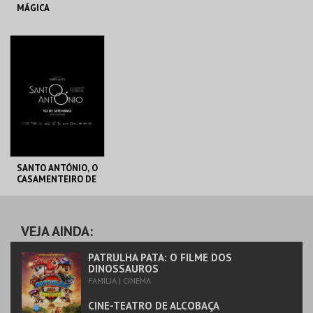
MÁGICA
CINE-TEATRO DE
CINE-TEATRO DE
ALCOBAÇA
ALCOBAÇA
MAIS INFO
MAIS INFO
COMPRAR
COMPRAR
SANTO ANTÓNIO, O
CASAMENTEIRO DE
LISBOA
CINE-TEATRO DE
ALCOBAÇA
VEJA AINDA:
MAIS INFO
PATRULHA PATA: O FILME DOS
DINOSSAUROS
FAMÍLIA | CINEMA
COMPRAR
CINE-TEATRO DE ALCOBAÇA