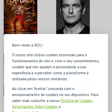
PLAYBACK
CAMANÉ
Bem-vindo à BOL!
O nosso site utiliza cookies essenciais para o
CINE-TEATRO DE
CINE-TEATRO DE
ALCOBAÇA
ALCOBAÇA
funcionamento do site e, com o seu consentimento,
cookies que nos ajudam a personalizar a sua
MAIS INFO
MAIS INFO
experiência e a perceber como a plataforma é
utilizada pelos nossos visitantes.
COMPRAR
COMPRAR
Ao clicar em "Aceitar" concorda com o
armazenamento de cookies no seu dispositivo. Para
saber mais consulte a nossa
Política de Cookies
,
PATRULHA PATA: O
MUTINY: CÓDIGO
FILME DOS
DE VINGANÇA
Informações Sobre Cookies
e
DINOSSAUROS