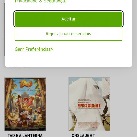
Privacidade & Segurança
.
CINE-TEATRO DE
CINE-TEATRO DE
ALCOBAÇA
ALCOBAÇA
Aceitar
MAIS INFO
MAIS INFO
Rejeitar não essenciais
COMPRAR
COMPRAR
Gerir Preferências
GALA DOS 80 ANOS
SPA WEEKEND
D' O ALCOA
CINE-TEATRO DE
CINE-TEATRO DE
ALCOBAÇA
ALCOBAÇA
MAIS INFO
MAIS INFO
COMPRAR
COMPRAR
TAD E A LANTERNA
ONSLAUGHT