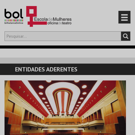
Olá,
iniciar sessão
PT
0
CARRINHO
ENTIDADES ADERENTES
EVENTOS
CARTÕES
PRODUTOS