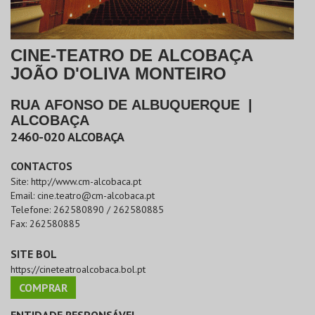
CINE-TEATRO DE ALCOBAÇA
JOÃO D'OLIVA MONTEIRO
RUA AFONSO DE ALBUQUERQUE
|
ALCOBAÇA
2460-020
ALCOBAÇA
CONTACTOS
Site:
http://www.cm-alcobaca.pt
Email:
cine.teatro@cm-alcobaca.pt
Telefone:
262580890 / 262580885
Fax:
262580885
SITE BOL
https://cineteatroalcobaca.bol.pt
COMPRAR