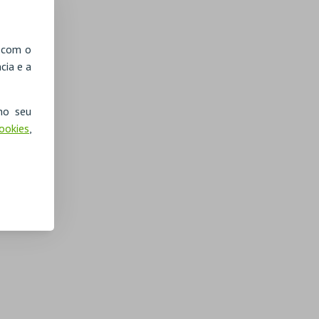
, com o
cia e a
no seu
Cookies
,