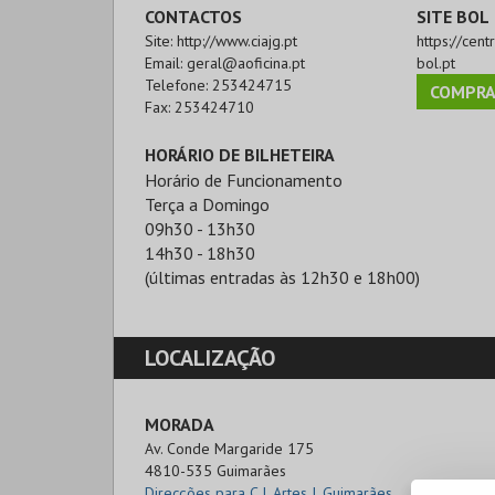
CONTACTOS
SITE BOL
Site:
http://www.ciajg.pt
https://cen
Email:
geral@aoficina.pt
bol.pt
Telefone:
253424715
COMPRA
Fax:
253424710
HORÁRIO DE BILHETEIRA
Horário de Funcionamento
Terça a Domingo
09h30 - 13h30
14h30 - 18h30
(últimas entradas às 12h30 e 18h00)
LOCALIZAÇÃO
MORADA
Av. Conde Margaride 175

4810-535 Guimarães
Direcções para C.I. Artes J. Guimarães