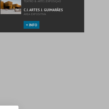
TEATRO & ARTE | EXPOSIÇÃO
C.I. ARTES J. GUIMARÃES
ÁREA EXPOSITIVA
+ INFO