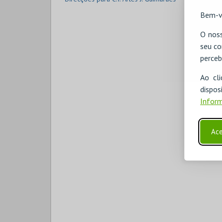
Bem-v
O noss
seu co
perceb
Ao cl
disp
Inform
Ace