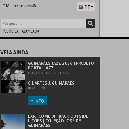
Olá,
iniciar sessão
PT
PESQUISA:
AVANÇADA
DISTRITO
VEJA AINDA:
SALA
GUIMARÃES JAZZ 2026 | PROJETO
PORTA - JAZZ
MÚSICA & FESTIVAIS | JAZZ
C.I. ARTES J. GUIMARÃES
BLACK BOX
+ INFO
EXP.: COME DI | BACK OUTSIDE |
LIÇÕES | COLEÇÃO JOSÉ DE
GUIMARÃES