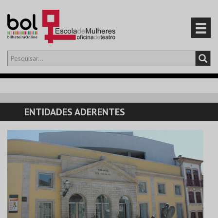
Olá,
iniciar sessão
PT
0
CARRINHO
ENTIDADES ADERENTES
EVENTOS
CARTÕES
PRODUTOS