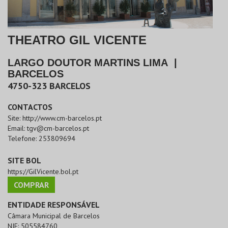
THEATRO GIL VICENTE
LARGO DOUTOR MARTINS LIMA
|
BARCELOS
4750-323
BARCELOS
CONTACTOS
Site:
http://www.cm-barcelos.pt
Email:
tgv@cm-barcelos.pt
Telefone:
253809694
SITE BOL
https://GilVicente.bol.pt
COMPRAR
ENTIDADE RESPONSÁVEL
Câmara Municipal de Barcelos
NIF:
505584760