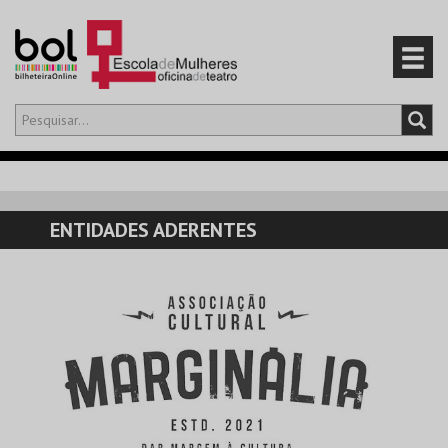
Olá,
iniciar sessão
PT
0
CARRINHO
ENTIDADES ADERENTES
EVENTOS
CARTÕES
PRODUTOS