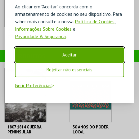
Ao clicar em "Aceitar" concorda com o
armazenamento de cookies no seu dispositivo. Para
saber mais consulte a nossa
Política de Cookies
,
Informações Sobre Cookies
e
ÓPTIMISTA
Privacidade & Segurança
.
CÉPTICO - DIOGO
BATÁGUAS
TEATRO-CINE
Aceitar
PRODUTOS
TORRES VEDRAS
Rejeitar não essenciais
MAIS INFO
COMPRAR
Gerir Preferências
1807 1814 GUERRA
30 ANOS DO PODER
PENINSULAR
LOCAL