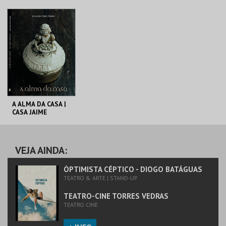
C. M. TORRES
C. M. TORRES
VEDRAS
VEDRAS
MAIS INFO
MAIS INFO
COMPRAR
COMPRAR
A ALMA DA CASA |
CASA JAIME
UMBELINO
C. M. TORRES
VEDRAS
VEJA AINDA:
MAIS INFO
ÓPTIMISTA CÉPTICO - DIOGO BATÁGUAS
TEATRO & ARTE | STAND-UP
COMPRAR
TEATRO-CINE TORRES VEDRAS
TEATRO CINE