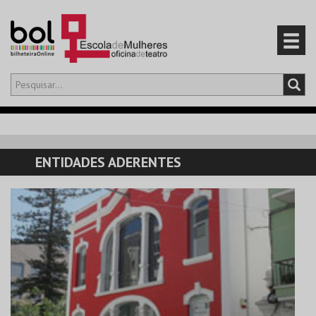
Olá,
iniciar sessão
PT
0
CARRINHO
ENTIDADES ADERENTES
EVENTOS
CARTÕES
PRODUTOS