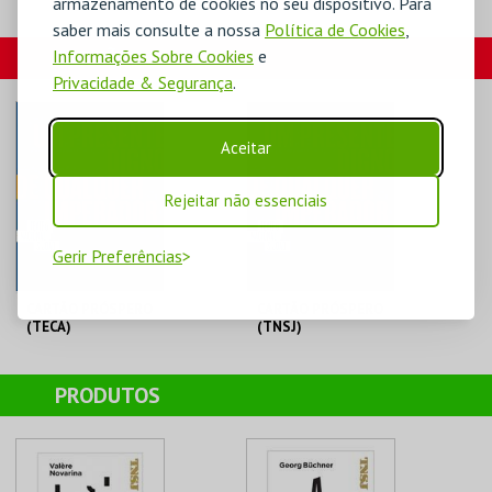
armazenamento de cookies no seu dispositivo. Para
MORTON FELDMAN
saber mais consulte a nossa
Política de Cookies
,
MOSTEIRO S. BENTO
CARTÕES
Informações Sobre Cookies
e
Privacidade & Segurança
.
MAIS INFO
Aceitar
COMPRAR
Rejeitar não essenciais
Gerir Preferências
CARTÃO PRÓSPERO
CARTÃO PRÓSPERO
(TECA)
(TNSJ)
TEATRO NACIONAL
TEATRO NACIONAL
SÃO JOÃO
SÃO JOÃO
PRODUTOS
AQUISIÇÃO
AQUISIÇÃO
MAIS INFO
MAIS INFO