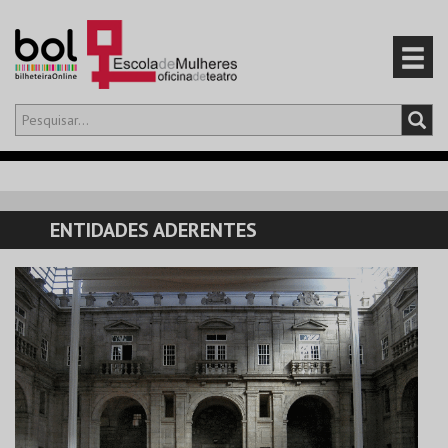
Olá,
iniciar sessão
PT
0
CARRINHO
ENTIDADES ADERENTES
EVENTOS
CARTÕES
PRODUTOS