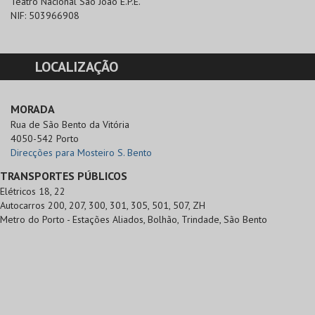
Teatro Nacional São João E.P.E.
NIF:
503966908
LOCALIZAÇÃO
MORADA
Rua de São Bento da Vitória

4050-542 Porto
Direcções para Mosteiro S. Bento
TRANSPORTES PÚBLICOS
Elétricos 18, 22
Autocarros 200, 207, 300, 301, 305, 501, 507, ZH
Metro do Porto - Estações Aliados, Bolhão, Trindade, São Bento