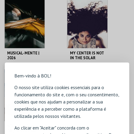
MUSICAL-MENTE |
MY CENTER IS NOT
2026
IN THE SOLAR
SYSTEM |
PERFORMANCES
MOSTEIRO S. BENTO
MOSTEIRO S. BENTO
Bem-vindo à BOL!
O nosso site utiliza cookies essenciais para o
MAIS INFO
MAIS INFO
funcionamento do site e, com o seu consentimento,
cookies que nos ajudam a personalizar a sua
COMPRAR
COMPRAR
experiência e a perceber como a plataforma é
utilizada pelos nossos visitantes.
SOLISTAS DA
Ao clicar em "Aceitar" concorda com o
ORQUESTRA XXI: