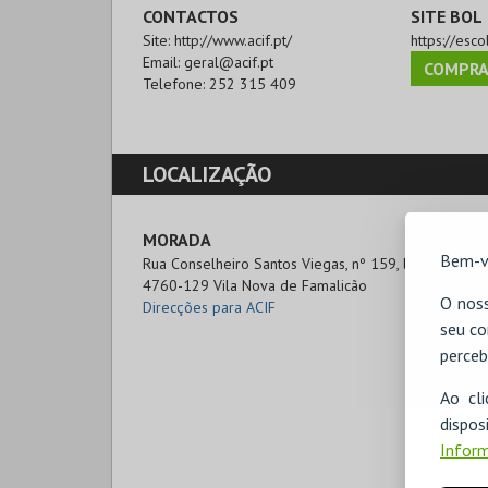
CONTACTOS
SITE BOL
Site:
http://www.acif.pt/
https://esc
Email:
geral@acif.pt
COMPRA
Telefone:
252 315 409
LOCALIZAÇÃO
MORADA
Bem-v
Rua Conselheiro Santos Viegas, nº 159, loja 3

4760-129 Vila Nova de Famalicão
O noss
Direcções para ACIF
seu co
perceb
Ao cl
disp
Inform