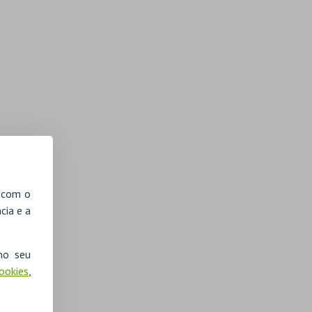
, com o
cia e a
no seu
Cookies
,