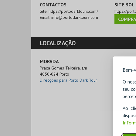
CONTACTOS
SITE BOL
Site:
https://portodarktours.com/
https://port
Email:
info@portodarktours.com
COMPRA
LOCALIZAÇÃO
MORADA
Praça Gomes Teixeira, s/n

Bem-v
4050-024 Porto
Direcções para Porto Dark Tour
O noss
seu co
perceb
Ao cl
disp
Inform