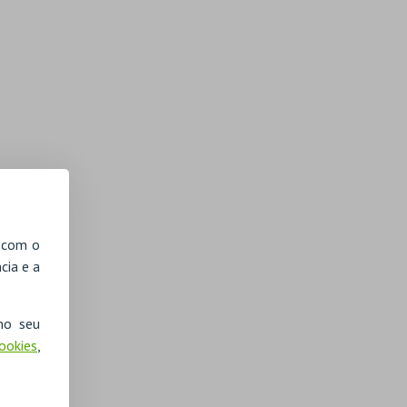
, com o
cia e a
no seu
Cookies
,