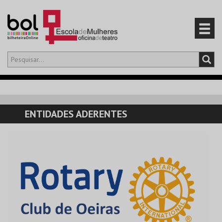
Olá,
iniciar sessão
PT
0
CARRINHO
ENTIDADES ADERENTES
EVENTOS
CARTÕES
PRODUTOS