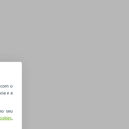
, com o
cia e a
no seu
Cookies
,