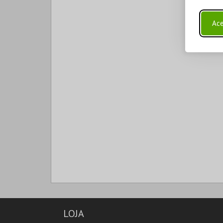
Ace
LOJA