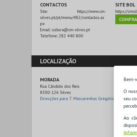
CONTACTOS
SITE BOL
Site:
https://www.cm-
https://cmsi
silves.pt/pt/menu/482/contactos.as
COMPRA
px
Email:
cultura@cm-silves.pt
Telefone:
282 440 800
LOCALIZAÇÃO
Bem-v
MORADA
Rua Cândido dos Reis

O noss
8300-126 Silves
seu co
Direcções para T. Mascarenhas Gregório
perceb
Ao cl
disp
Inform