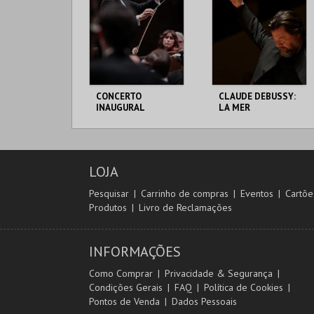
CONCERTO
CLAUDE DEBUSSY:
INAUGURAL
LA MER
TEATRO NACIONAL
TEATRO NACIONAL
S. CARLOS
S. CARLOS
LOJA
MAIS INFO
MAIS INFO
Pesquisar
Carrinho de compras
Eventos
Cartõe
Produtos
Livro de Reclamações
COMPRAR
COMPRAR
INFORMAÇÕES
Como Comprar
Privacidade & Segurança
Condições Gerais
FAQ
Política de Cookies
Pontos de Venda
Dados Pessoais