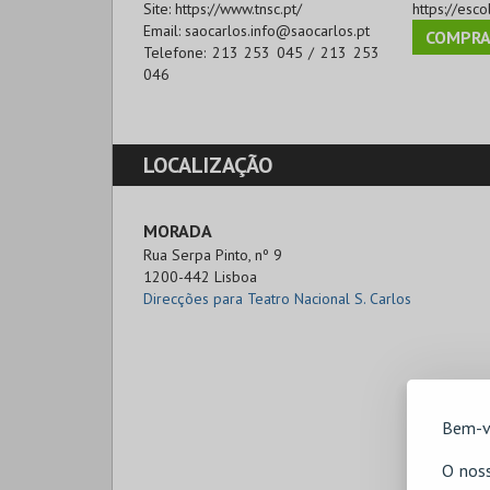
Site:
https://www.tnsc.pt/
https://esc
Email:
saocarlos.info@saocarlos.pt
COMPRA
Telefone:
213 253 045 / 213 253
046
LOCALIZAÇÃO
MORADA
Rua Serpa Pinto, nº 9

1200-442 Lisboa
Direcções para Teatro Nacional S. Carlos
Bem-v
O noss