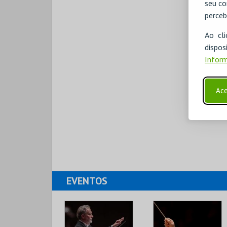
seu co
perceb
Ao cl
disp
Inform
Ace
EVENTOS