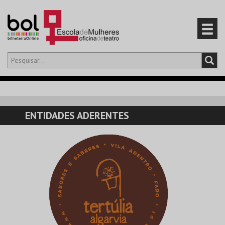
Olá,
iniciar sessão
PT
0
CARRINHO
ENTIDADES ADERENTES
EVENTOS
CARTÕES
PRODUTOS