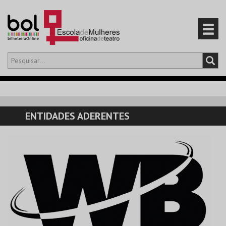
Olá,
iniciar sessão
PT
0
CARRINHO
ENTIDADES ADERENTES
EVENTOS
CARTÕES
PRODUTOS