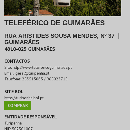
TELEFÉRICO DE GUIMARÃES
RUA ARISTIDES SOUSA MENDES, Nº 37
|
GUIMARÃES
4810-025
GUIMARÃES
CONTACTOS
Site:
http://www.telefericoguimaraes.pt
Email:
geral@turipenha.pt
Telefone:
253515085 / 965023715
SITE BOL
https://turipenha.bol.pt
COMPRAR
ENTIDADE RESPONSÁVEL
Turipenha
NIF:
502301007