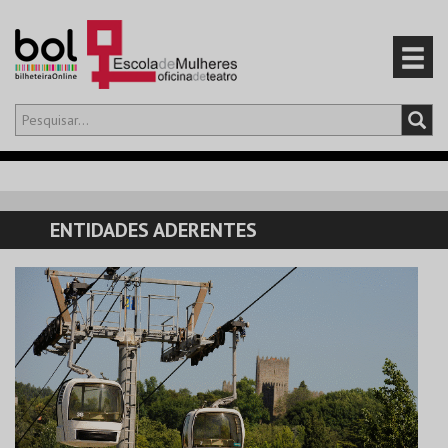
Olá,
iniciar sessão
PT
0
CARRINHO
ENTIDADES ADERENTES
EVENTOS
CARTÕES
PRODUTOS