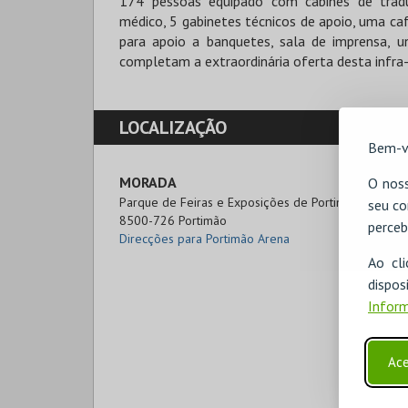
174 pessoas equipado com cabines de traduç
médico, 5 gabinetes técnicos de apoio, uma caf
para apoio a banquetes, sala de imprensa, un
completam a extraordinária oferta desta infra-
LOCALIZAÇÃO
Bem-v
MORADA
O noss
Parque de Feiras e Exposições de Portimão – Caldei
seu co
8500-726 Portimão
perceb
Direcções para Portimão Arena
Ao cl
disp
Inform
Ace