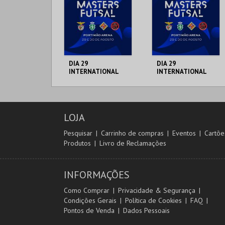
DIA 29
DIA 29
INTERNATIONAL
INTERNATIONAL
MASTERS FUTSAL
MASTERS FUTSAL
2026 - SPORTING
2026 - SL BENFICA
CP VS PALMA
VS FC JIMBEE CAR
PORTIMÃO ARENA
PORTIMÃO ARENA
FUTSAL
LOJA
MAIS INFO
MAIS INFO
Pesquisar
Carrinho de compras
Eventos
Cartõe
Produtos
Livro de Reclamações
COMPRAR
COMPRAR
INFORMAÇÕES
Como Comprar
Privacidade & Segurança
Condições Gerais
Política de Cookies
FAQ
Pontos de Venda
Dados Pessoais