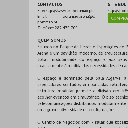
CONTACTOS
SITE BOL
Site:
https://www.cm-portimao.pt
https://por
Email:
portimao.arena@cm-
COMPRA
portimao.pt
Telefone:
282 470 700
QUEM SOMOS
Situado no Parque de Feiras e Exposições de P
Arena é um pavilhão moderno, de arquitectura 
total modularidade do espaço e aos seus
exactamente à medida das necessidades de ca
O espaço é dominado pela Sala Algarve, a a
espetadores sentados em bancadas retráteis
estrutura modular permite a divisão em três
acolher eventos em simultâneo. O piso técnic
telecomunicações distribuídos modularmente 
uma grande diversidade de configurações.
O Centro de Negócios com 7 salas que totali