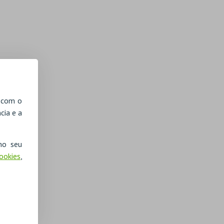
, com o
cia e a
no seu
Cookies
,