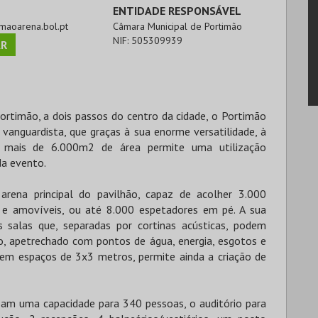
ENTIDADE RESPONSÁVEL
timaoarena.bol.pt
Câmara Municipal de Portimão
NIF:
505309939
R
ortimão, a dois passos do centro da cidade, o Portimão
vanguardista, que graças à sua enorme versatilidade, à
 mais de 6.000m2 de área permite uma utilização
da evento.
rena principal do pavilhão, capaz de acolher 3.000
 e amovíveis, ou até 8.000 espetadores em pé. A sua
 salas que, separadas por cortinas acústicas, podem
o, apetrechado com pontos de água, energia, esgotos e
em espaços de 3x3 metros, permite ainda a criação de
zam uma capacidade para 340 pessoas, o auditório para