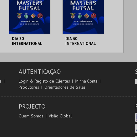
DIA 30
DIA 30
INTERNATIONAL
INTERNATIONAL
MASTERS FUTSAL
MASTERS FUTSAL
2026 - SL BENFICA
2026 - SPORTING
VS PALMA FUTSAL
CP VS JIMBEE
PORTIMÃO ARENA
PORTIMÃO ARENA
CARTA
AUTENTICAÇÃO
MAIS INFO
MAIS INFO
s
Login & Registo de Clientes
Minha Conta
Produtores
Orientadores de Salas
COMPRAR
COMPRAR
PROJECTO
Quem Somos
Visão Global