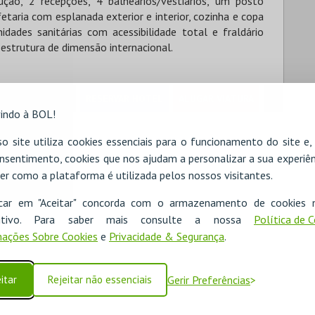
ão, 2 recepções, 4 balneários/vestiários, um posto
etaria com esplanada exterior e interior, cozinha e copa
idades sanitárias com acessibilidade total e fraldário
estrutura de dimensão internacional.
RESERVAR HOTEL
ALUGAR VIATURA
indo à BOL!
o site utiliza cookies essenciais para o funcionamento do site e
ra do Moinho

nsentimento, cookies que nos ajudam a personalizar a sua experiên
er como a plataforma é utilizada pelos nossos visitantes.
icar em "Aceitar" concorda com o armazenamento de cookies 
ositivo. Para saber mais consulte a nossa
Política de 
ações Sobre Cookies
e
Privacidade & Segurança
.
itar
Rejeitar não essenciais
Gerir Preferências