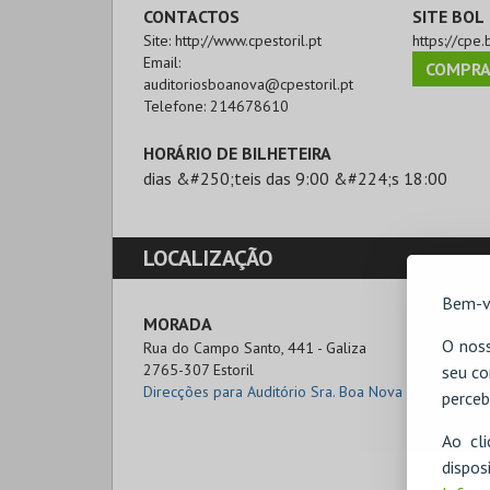
CONTACTOS
SITE BOL
Site:
http://www.cpestoril.pt
https://cpe.
Email:
COMPRA
auditoriosboanova@cpestoril.pt
Telefone:
214678610
HORÁRIO DE BILHETEIRA
dias &#250;teis das 9:00 &#224;s 18:00
LOCALIZAÇÃO
Bem-v
MORADA
O noss
Rua do Campo Santo, 441 - Galiza

2765-307 Estoril
seu co
Direcções para Auditório Sra. Boa Nova
perceb
Ao cl
disp