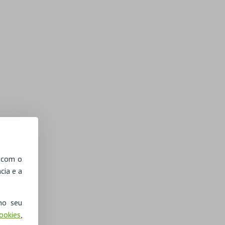
, com o
cia e a
no seu
Cookies
,