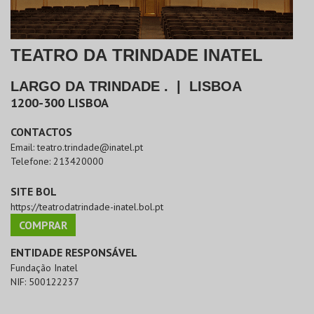
TEATRO DA TRINDADE INATEL
LARGO DA TRINDADE .
|
LISBOA
1200-300
LISBOA
CONTACTOS
Email:
teatro.trindade@inatel.pt
Telefone:
213420000
SITE BOL
https://teatrodatrindade-inatel.bol.pt
COMPRAR
ENTIDADE RESPONSÁVEL
Fundação Inatel
NIF:
500122237