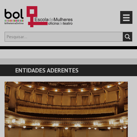
Olá,
iniciar sessão
PT
0
CARRINHO
ENTIDADES ADERENTES
EVENTOS
CARTÕES
PRODUTOS