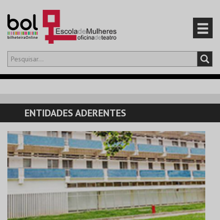
Olá,
iniciar sessão
PT
0
CARRINHO
ENTIDADES ADERENTES
EVENTOS
CARTÕES
PRODUTOS