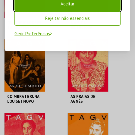
COMPRAR
COMPRAR
Aceitar
Rejeitar não essenciais
OS RESPIGADORES
A AMIGA
E A RESPIGADORA
SILENCIOSA
Gerir Preferências
TAGV
TAGV
MAIS INFO
MAIS INFO
COMPRAR
COMPRAR
COIMBRA | BRUNA
AS PRAIAS DE
LOUISE | NOVO
AGNÈS
SHOW
TAGV
TAGV
MAIS INFO
MAIS INFO