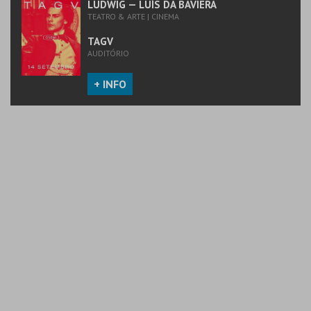
LUDWIG — LUÍS DA BAVIERA
TEATRO & ARTE | CINEMA
TAGV
AUDITÓRIO
+ INFO