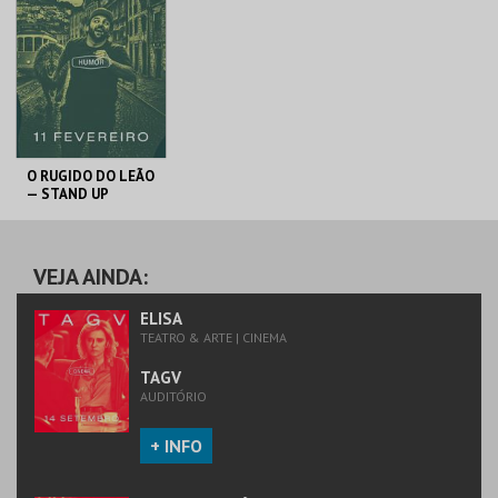
MAIS INFO
MAIS INFO
COMPRAR
COMPRAR
O RUGIDO DO LEÃO
— STAND UP
COMEDY SHOW
TAGV
VEJA AINDA:
MAIS INFO
ELISA
TEATRO & ARTE | CINEMA
COMPRAR
TAGV
AUDITÓRIO
+ INFO