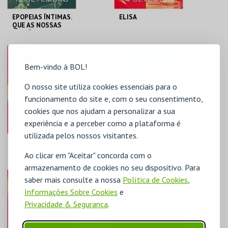
EPOPEIAS ÍNTIMAS.
ELISA
QUE AS NOSSAS
HISTÓRIAS SE
TORNEM
PAISAGENS ÉPICAS
TAGV
TAGV
Bem-vindo à BOL!
MAIS INFO
MAIS INFO
O nosso site utiliza cookies essenciais para o
funcionamento do site e, com o seu consentimento,
COMPRAR
COMPRAR
cookies que nos ajudam a personalizar a sua
experiência e a perceber como a plataforma é
utilizada pelos nossos visitantes.
LUDWIG — LUÍS DA
CORPOS
BAVIERA
INOMINÁVEIS |
Ao clicar em "Aceitar" concorda com o
ESPETÁCULO COM
AUDIODESCRIÇÃO
armazenamento de cookies no seu dispositivo. Para
INTEGRADA
TAGV
TAGV
saber mais consulte a nossa
Política de Cookies
,
Informações Sobre Cookies
e
Privacidade & Segurança
.
MAIS INFO
MAIS INFO