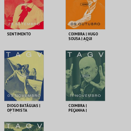
COMPRAR
COMPRAR
SENTIMENTO
COIMBRA | HUGO
SOUSA | AQUI
ENTRE NÓS
TAGV
TAGV
MAIS INFO
MAIS INFO
COMPRAR
COMPRAR
DIOGO BATÁGUAS |
COIMBRA |
OPTIMISTA
PEÇANHA |
CÉPTICO
PROTOCOLO DE
SEGURANÇA
TAGV
TAGV