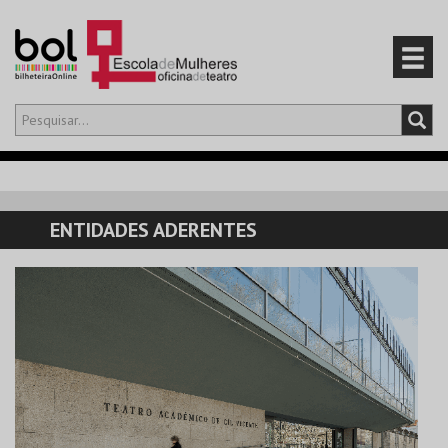
Olá,
iniciar sessão
PT
0
CARRINHO
ENTIDADES ADERENTES
EVENTOS
CARTÕES
PRODUTOS