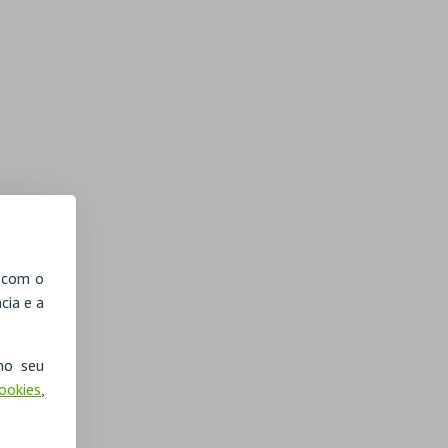
, com o
cia e a
no seu
Cookies
,