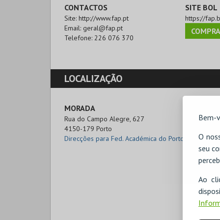
CONTACTOS
SITE BOL
Site:
http://www.fap.pt
https://fap.
Email:
geral@fap.pt
COMPRA
Telefone:
226 076 370
LOCALIZAÇÃO
MORADA
Bem-v
Rua do Campo Alegre, 627

4150-179 Porto
O noss
Direcções para Fed. Académica do Porto
seu co
perceb
Ao cl
disp
Inform