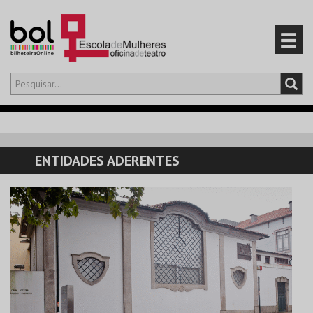
Olá,
iniciar sessão
PT
0
CARRINHO
ENTIDADES ADERENTES
EVENTOS
CARTÕES
PRODUTOS