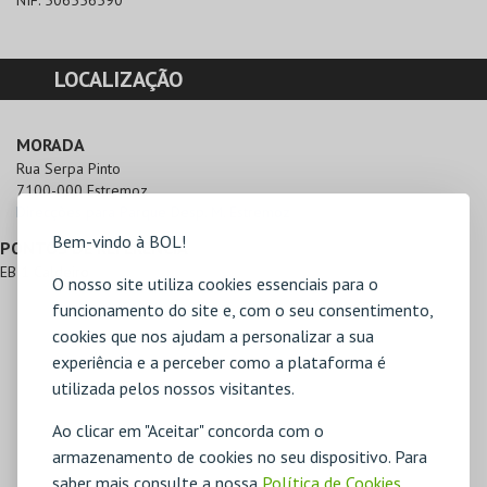
NIF:
506556590
LOCALIZAÇÃO
MORADA
Rua Serpa Pinto

7100-000 Estremoz
Direcções para Parque Desp. M. Estremoz
Bem-vindo à BOL!
PONTOS DE REFERÊNCIA
EB 1 Caldeiro
O nosso site utiliza cookies essenciais para o
funcionamento do site e, com o seu consentimento,
cookies que nos ajudam a personalizar a sua
experiência e a perceber como a plataforma é
utilizada pelos nossos visitantes.
Ao clicar em "Aceitar" concorda com o
armazenamento de cookies no seu dispositivo. Para
saber mais consulte a nossa
Política de Cookies
,