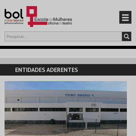
Olá,
iniciar sessão
PT
0
CARRINHO
ENTIDADES ADERENTES
EVENTOS
CARTÕES
PRODUTOS