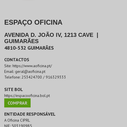
ESPAÇO OFICINA
AVENIDA D. JOÃO IV, 1213 CAVE
|
GUIMARÃES
4810-532
GUIMARÃES
CONTACTOS
Site:
https://www.aoficina.pt/
Email:
geral@aoficina.pt
Telefone:
253424700 / 916329333
SITE BOL
https://espacooficina.bol.pt
COMPRAR
ENTIDADE RESPONSÁVEL
A Oficina CIPRL
NIF:
503190985