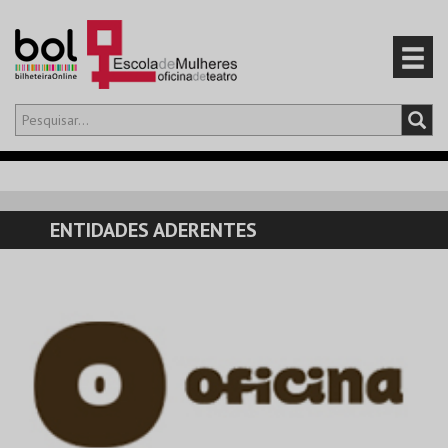
Olá,
iniciar sessão
PT
0
CARRINHO
ENTIDADES ADERENTES
EVENTOS
CARTÕES
PRODUTOS