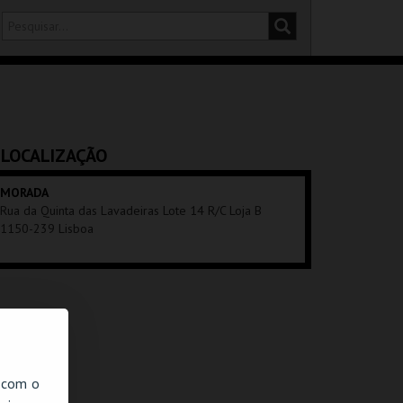
DISTRITO
SALA
LOCALIZAÇÃO
MORADA
Rua da Quinta das Lavadeiras Lote 14 R/C Loja B
1150-239 Lisboa
, com o