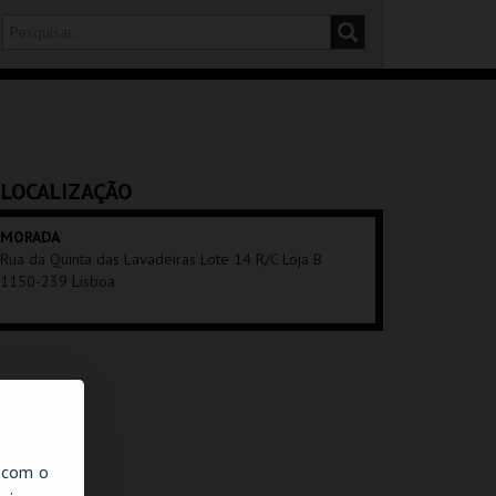
DISTRITO
SALA
LOCALIZAÇÃO
MORADA
Rua da Quinta das Lavadeiras Lote 14 R/C Loja B
1150-239 Lisboa
, com o