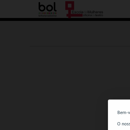
Bem-v
O noss