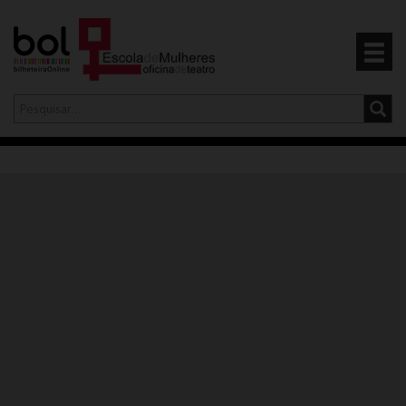
Olá,
iniciar sessão
PT
0
CARRINHO
EVENTOS
CARTÕES
PRODUTOS